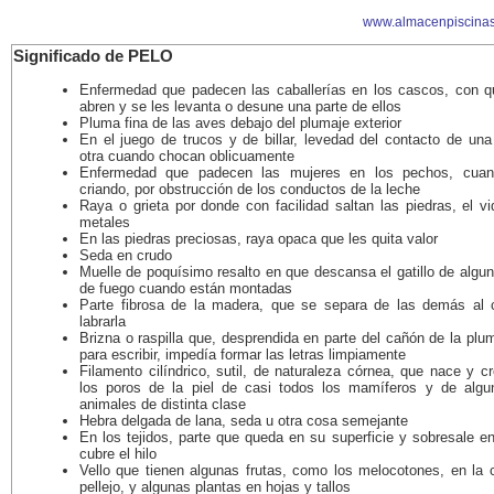
www.almacenpiscinas
Significado de PELO
Enfermedad que padecen las caballerías en los cascos, con q
abren y se les levanta o desune una parte de ellos
Pluma fina de las aves debajo del plumaje exterior
En el juego de trucos y de billar, levedad del contacto de una
otra cuando chocan oblicuamente
Enfermedad que padecen las mujeres en los pechos, cuan
criando, por obstrucción de los conductos de la leche
Raya o grieta por donde con facilidad saltan las piedras, el vi
metales
En las piedras preciosas, raya opaca que les quita valor
Seda en crudo
Muelle de poquísimo resalto en que descansa el gatillo de algu
de fuego cuando están montadas
Parte fibrosa de la madera, que se separa de las demás al c
labrarla
Brizna o raspilla que, desprendida en parte del cañón de la pl
para escribir, impedía formar las letras limpiamente
Filamento cilíndrico, sutil, de naturaleza córnea, que nace y c
los poros de la piel de casi todos los mamíferos y de algu
animales de distinta clase
Hebra delgada de lana, seda u otra cosa semejante
En los tejidos, parte que queda en su superficie y sobresale e
cubre el hilo
Vello que tienen algunas frutas, como los melocotones, en la 
pellejo, y algunas plantas en hojas y tallos